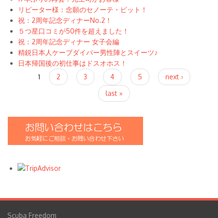
リピーター様：念願のセノーテ・ピット！
祝：2周年記念ディナーNo.2！
５つ星口コミが50件を超えました！
祝：2周年記念ディナー 女子会編
精鋭日本人ケーブダイバー男性陣とスイーツ♪
日本帰国後の初仕事はドスオホス！
Pages
1
2
3
4
5
next ›
last »
Scuba Freedom