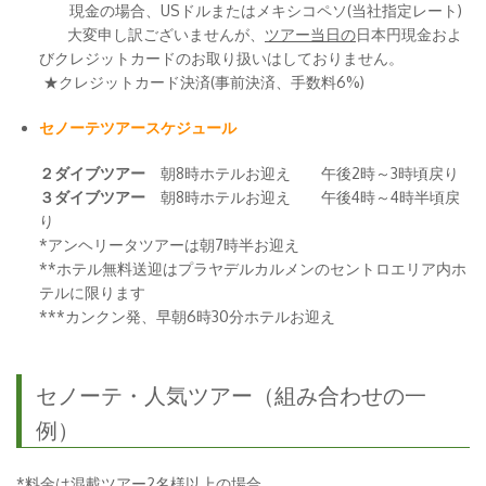
現金の場合、USドルまたはメキシコペソ(当社指定レート)
大変申し訳ございませんが、
ツアー当日の
日本円現金およ
びクレジットカードのお取り扱いはしておりません。
★クレジットカード決済(事前決済、手数料6%)
セノーテツアースケジュール
２ダイブツアー
朝8時ホテルお迎え 午後2時～3時頃戻り
３ダイブツアー
朝8時ホテルお迎え 午後4時～4時半頃戻
り
*アンヘリータツアーは朝7時半お迎え
**ホテル無料送迎はプラヤデルカルメンのセントロエリア内ホ
テルに限ります
***カンクン発、早朝6時30分ホテルお迎え
セノーテ・人気ツアー（組み合わせの一
例）
*料金は混載ツアー2名様以上の場合