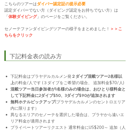
こちらのツアーは
ダイバー認定証の提示必要
認定ダイバーでない方（ダイビング認定をお持ちでない方）は
「
体験ダイビング
」のページをご覧ください。
セノーテファンダイビングツアーの様子をまとめました！
＞＞こ
ちらをクリック
下記料金表の読み方
下記料金はプラヤデルカルメン発
２ダイブ混載ツアー2名様以
上
の料金/人です (３ダイブをご希望の場合、 追加料金$70/人)
混載ツアー当日参加者が1名様のみの場合は、おひとり様料金と
して下記料金に2ダイブ$50、3ダイブ$90が追加されます
無料ホテルピックアップ
(プラヤデルカルメンのセントロエリア
内に限ります）
異なるエリアのセノーテを選択した場合は、プラヤから遠いエ
リア料金が適用されます
プライベートツアーリクエスト 通常料金にUS$200～ 追加（人