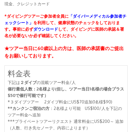
現金、クレジットカード
*ダイビングツアーご参加者全員に
「ダイバーメディカル参加者チ
ェックシート」
を利用して、健康状態のチェックをしておりま
す。事前に必ず
ダウンロード
して、ダイビングに医師の承認＆署
名が必要ないか必ず確認してください。
★ツアー当日に60歳以上の方は、医師の承諾書のご提出
をお願いしております。
料金表
下記は
２ダイブ
の混載ツアー料金/人
催行最低人数：2名様より(但し、ツアー当日1名様の場合プラス
$50で催行可能です）
*３ダイブツアー 2ダイブ料金にUS$70追加(1名様$90)
**カンクンご宿泊の方
：2名様より可能 US$100/人を下記の
ツアー料金へ追加
***プライベートツアーリクエスト 通常料金にUS$200～ 追加
（人数、行き先セノーテ、内容によります）