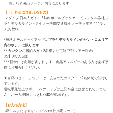
数、行き先セノーテ、内容によります）
【下記料金に含まれるもの】
２ダイブ,日本人ガイド,*無料ホテルピックアップ,レンタル器材,プ
ラヤデルカルメン－各セノーテ間交通費,セノーテ入場料,***ラン
チ,お飲物
*無料ホテルピックアップは
プラヤデルカルメンのセントロエリア
内のホテルに限ります
**
カンクンご宿泊の方
：2名様より可能 下記ツアー料金に
US$100/人追加
***軽食には肉類が含まれます。食品アレルギーのある方は必ず事
前にお知らせください。
★当店のセノーテツアーは、安全のためスタッフ2名体制で催行し
ています。
運転手兼陸上サポートへのチップは上記料金には含まれていませ
ん。お一人様1日につきUS$10が相場です。
【お支払方法】
USドルまたはメキシコペソ(当社指定レート）