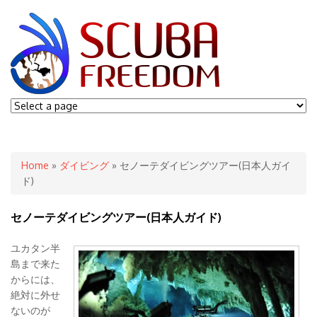
You are here
Home
»
ダイビング
» セノーテダイビングツアー(日本人ガイ
ド)
セノーテダイビングツアー(日本人ガイド)
ユカタン半
島まで来た
からには、
絶対に外せ
ないのが