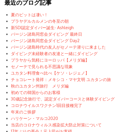
最近のブログ記事
夏のピットは凄い！
プラヤデルカルメンの冬至の朝
新SDI認定ダイバー誕生- Ashleigh
バージン諸島同窓会ダイビング 最終日
バージン諸島同窓会ダイビング Day2
バージン諸島時代の友人がセノーテ潜りに来ました
ダイビング未経験者の友達と一緒にダイビング
プラヤから気軽にヨーロッパ【メリダ編】
セノーテで見られる不思議な現象
ユカタン料理食べ比べ【ケソ・レジェノ】
チョコレート発祥：メキシコ・マヤ文明 ユカタンの旅
秋のユカタン州旅行 メリダ編
初めての韓国からのお客様
30歳記念旅行で、認定ダイバーコースと体験ダイビング
コロナウイルスワクチン1回目接種完了
年末のご挨拶
ハリケーン・マルコ2020
当店のコロナウィルス感染拡大防止対策について
17年ぶりの再会！元上司がお客様