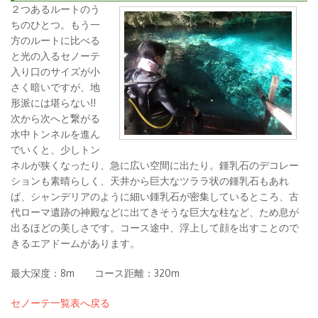
２つあるルートのう
ちのひとつ。もう一
方のルートに比べる
と光の入るセノーテ
入り口のサイズが小
さく暗いですが、地
形派には堪らない!!
次から次へと繋がる
水中トンネルを進ん
でいくと、少しトン
ネルが狭くなったり、急に広い空間に出たり。鍾乳石のデコレー
ションも素晴らしく、天井から巨大なツララ状の鍾乳石もあれ
ば、シャンデリアのように細い鍾乳石が密集しているところ、古
代ローマ遺跡の神殿などに出てきそうな巨大な柱など、ため息が
出るほどの美しさです。コース途中、浮上して顔を出すことので
きるエアドームがあります。
最大深度：8m コース距離：320m
セノーテ一覧表へ戻る