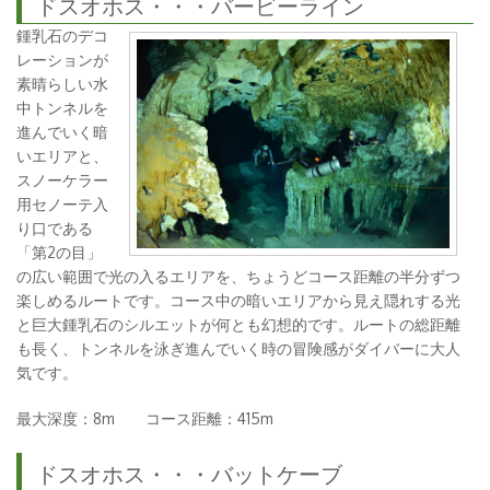
ドスオホス・・・バービーライン
鍾乳石のデコ
レーションが
素晴らしい水
中トンネルを
進んでいく暗
いエリアと、
スノーケラー
用セノーテ入
り口である
「第2の目」
の広い範囲で光の入るエリアを、ちょうどコース距離の半分ずつ
楽しめるルートです。コース中の暗いエリアから見え隠れする光
と巨大鍾乳石のシルエットが何とも幻想的です。ルートの総距離
も長く、トンネルを泳ぎ進んでいく時の冒険感がダイバーに大人
気です。
最大深度：8m コース距離：415m
ドスオホス・・・バットケーブ