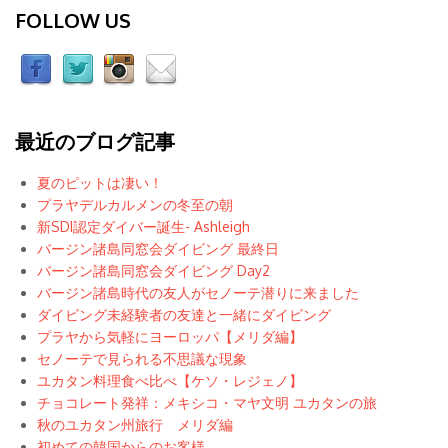
FOLLOW US
最近のブログ記事
夏のピットは凄い！
プラヤデルカルメンの冬至の朝
新SDI認定ダイバー誕生- Ashleigh
バージン諸島同窓会ダイビング 最終日
バージン諸島同窓会ダイビング Day2
バージン諸島時代の友人がセノーテ潜りに来ました
ダイビング未経験者の友達と一緒にダイビング
プラヤから気軽にヨーロッパ【メリダ編】
セノーテで見られる不思議な現象
ユカタン料理食べ比べ【ケソ・レジェノ】
チョコレート発祥：メキシコ・マヤ文明 ユカタンの旅
秋のユカタン州旅行 メリダ編
初めての韓国からのお客様