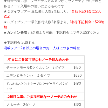
★料金の違いは、プラヤデルカルメンからセノーテまでの距離と
各セノーテ入場料の違いによるものです
★２ダイブツアー:最低催行人数2名様より。
1名様下記料金に$50
追加
★３ダイブツアー:最低催行人数2名様より。
1名様下記料金に$20追
加
★
カンクン発着
：2名様より可能 下記料金にプラスUS$100/人
★下記料金はUSドル、
混載ツアー2名以上の場合のお一人様につきの料金
↓初日にご参加可能なセノーテ組み合わせ
チャックモール&ククルカン 2ダイブ
$170
エデン＆チキンハ ２ダイブ
$220
$190
ドスオホス(バットケーブ&バービーライン) 2ダ
イブ
↓2日目以降にご参加可能なセノーテ組み合わせ
ノホッチ 2ダイブ
$190