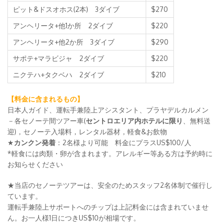
ピット&ドスオホス(2本) 3ダイブ
$270
アンヘリータ+他1か所 2ダイブ
$220
アンヘリータ+他2か所 3ダイブ
$290
サポテ+マラビジャ 2ダイブ
$220
ニクテハ+タクベハ 2ダイブ
$210
【料金に含まれるもの】
日本人ガイド、運転手兼陸上アシスタント、プラヤデルカルメン
－各セノーテ間ツアー車(
セントロエリア内ホテルに限り
、無料送
迎)，セノーテ入場料，レンタル器材，軽食&お飲物
★
カンクン発着
：2名様より可能 料金にプラスUS$100/人
*軽食には肉類・卵が含まれます。アレルギー等ある方は予約時に
お知らせください
★当店のセノーテツアーは、安全のためスタッフ2名体制で催行し
ています。
運転手兼陸上サポートへのチップは上記料金には含まれていませ
ん。お一人様1日につきUS$10が相場です。