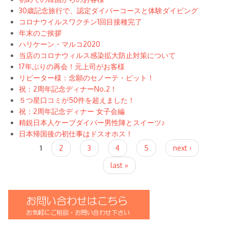
30歳記念旅行で、認定ダイバーコースと体験ダイビング
コロナウイルスワクチン1回目接種完了
年末のご挨拶
ハリケーン・マルコ2020
当店のコロナウィルス感染拡大防止対策について
17年ぶりの再会！元上司がお客様
リピーター様：念願のセノーテ・ピット！
祝：2周年記念ディナーNo.2！
５つ星口コミが50件を超えました！
祝：2周年記念ディナー 女子会編
精鋭日本人ケーブダイバー男性陣とスイーツ♪
日本帰国後の初仕事はドスオホス！
Pages
1
2
3
4
5
next ›
last »