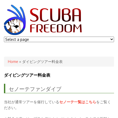
You are here
Home
» ダイビングツアー料金表
ダイビングツアー料金表
セノーテファンダイブ
当社が通常ツアーを催行している
セノーテ一覧は
こちら
をご覧く
ださい。