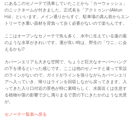
にあるこのセノーテで洗車していたことから「カーウォッシュ」
のニックネームが付きました。正式名を「アクトゥンハ(Aktun
Ha)」といいます。メイン通りからすぐ、駐車場の真ん前からエン
トリーでき重い器材を背負って歩く必要がないので楽ちんです。
ここはオープンなセノーテで魚も多く、水中に生えている蓮の葉
のような水草がきれいです。運が良い時は、野生の「ワニ」に会
えるかも!?
カバーンエリアも大きな空間で、ちょうど巨大なオーバーハング
の下を潜るといった感じです。ここは他のセノーテと違って常設
のラインがないので、ガイドがラインを張りながらカバーンエリ
アへ入っていき、帰りはラインを回収しながら戻ってきます。入
ってきた入り口付近の景色が特に素晴らしく、水面近くは生息す
る植物や藻の影響で少し濁りまるで雲の下にきたかのような光景
が。
セノーテ一覧表へ戻る