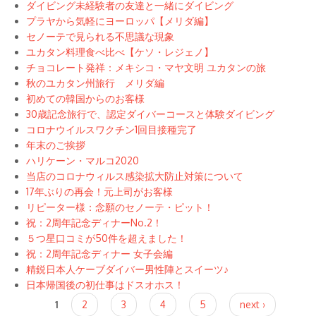
ダイビング未経験者の友達と一緒にダイビング
プラヤから気軽にヨーロッパ【メリダ編】
セノーテで見られる不思議な現象
ユカタン料理食べ比べ【ケソ・レジェノ】
チョコレート発祥：メキシコ・マヤ文明 ユカタンの旅
秋のユカタン州旅行 メリダ編
初めての韓国からのお客様
30歳記念旅行で、認定ダイバーコースと体験ダイビング
コロナウイルスワクチン1回目接種完了
年末のご挨拶
ハリケーン・マルコ2020
当店のコロナウィルス感染拡大防止対策について
17年ぶりの再会！元上司がお客様
リピーター様：念願のセノーテ・ピット！
祝：2周年記念ディナーNo.2！
５つ星口コミが50件を超えました！
祝：2周年記念ディナー 女子会編
精鋭日本人ケーブダイバー男性陣とスイーツ♪
日本帰国後の初仕事はドスオホス！
Pages
1
2
3
4
5
next ›