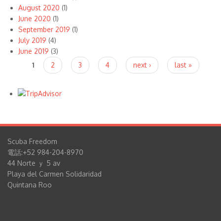
August 2020
(1)
June 2020
(1)
September 2019
(1)
July 2019
(4)
June 2019
(3)
Pages
1
2
3
4
next ›
last »
Scuba Freedom
電話:+52 984-204-8970
44 Norte ｙ 5 av
Playa del Carmen Solidaridad
Quintana Roo