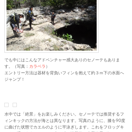
でも中にはこんなアドベンチャー感大ありのセノーテもありま
す。（写真：
カラベラ
）
エントリー方法は器材を背負いフィンを抱えて約３ｍ下の水面へ
ジャンプ！
水中では「絶景」をお楽しみください。セノーテでは推奨するフ
ィンキックの方法が海とは異なります。写真のように、膝を90度
に曲げた状態でカエルのように平泳ぎします。これをフロッグキ