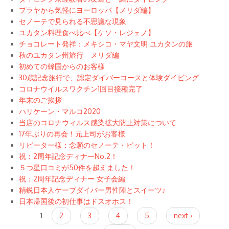
プラヤから気軽にヨーロッパ【メリダ編】
セノーテで見られる不思議な現象
ユカタン料理食べ比べ【ケソ・レジェノ】
チョコレート発祥：メキシコ・マヤ文明 ユカタンの旅
秋のユカタン州旅行 メリダ編
初めての韓国からのお客様
30歳記念旅行で、認定ダイバーコースと体験ダイビング
コロナウイルスワクチン1回目接種完了
年末のご挨拶
ハリケーン・マルコ2020
当店のコロナウィルス感染拡大防止対策について
17年ぶりの再会！元上司がお客様
リピーター様：念願のセノーテ・ピット！
祝：2周年記念ディナーNo.2！
５つ星口コミが50件を超えました！
祝：2周年記念ディナー 女子会編
精鋭日本人ケーブダイバー男性陣とスイーツ♪
日本帰国後の初仕事はドスオホス！
Pages
1
2
3
4
5
next ›