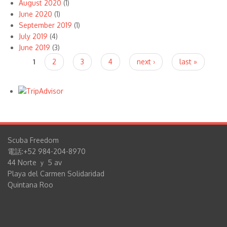
August 2020
(1)
June 2020
(1)
September 2019
(1)
July 2019
(4)
June 2019
(3)
Pages
1
2
3
4
next ›
last »
Scuba Freedom
電話:+52 984-204-8970
44 Norte ｙ 5 av
Playa del Carmen Solidaridad
Quintana Roo