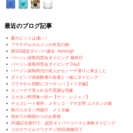
最近のブログ記事
夏のピットは凄い！
プラヤデルカルメンの冬至の朝
新SDI認定ダイバー誕生- Ashleigh
バージン諸島同窓会ダイビング 最終日
バージン諸島同窓会ダイビング Day2
バージン諸島時代の友人がセノーテ潜りに来ました
ダイビング未経験者の友達と一緒にダイビング
プラヤから気軽にヨーロッパ【メリダ編】
セノーテで見られる不思議な現象
ユカタン料理食べ比べ【ケソ・レジェノ】
チョコレート発祥：メキシコ・マヤ文明 ユカタンの旅
秋のユカタン州旅行 メリダ編
初めての韓国からのお客様
30歳記念旅行で、認定ダイバーコースと体験ダイビング
コロナウイルスワクチン1回目接種完了