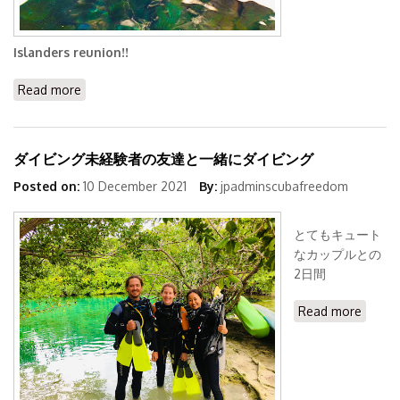
Islanders reunion!!
Read more
about バージン諸島時代の友人がセノーテ潜りに来まし
た
ダイビング未経験者の友達と一緒にダイビング
Posted on:
10 December 2021
By:
jpadminscubafreedom
とてもキュート
なカップルとの
2日間
Read more
about
ダイビ
ング未
経験者
の友達