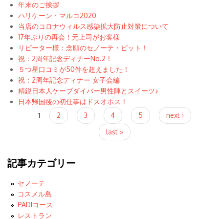
年末のご挨拶
ハリケーン・マルコ2020
当店のコロナウィルス感染拡大防止対策について
17年ぶりの再会！元上司がお客様
リピーター様：念願のセノーテ・ピット！
祝：2周年記念ディナーNo.2！
５つ星口コミが50件を超えました！
祝：2周年記念ディナー 女子会編
精鋭日本人ケーブダイバー男性陣とスイーツ♪
日本帰国後の初仕事はドスオホス！
Pages
1
2
3
4
5
next ›
last »
記事カテゴリー
セノーテ
コスメル島
PADIコース
レストラン