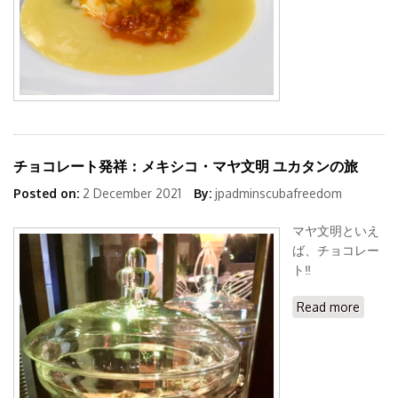
ジェ
ノ】
チョコレート発祥：メキシコ・マヤ文明 ユカタンの旅
Posted on:
2 December 2021
By:
jpadminscubafreedom
マヤ文明といえ
ば、チョコレー
ト‼︎
Read more
about
チョコ
レート
発祥：
メキシ