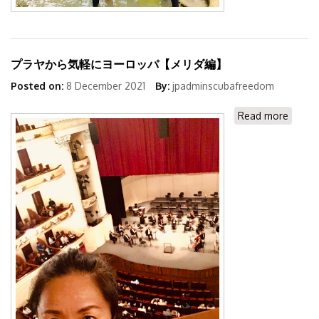
と一緒
にダイ
ビング
プラヤから気軽にヨーロッパ【メリダ編】
Posted on:
8 December 2021
By:
jpadminscubafreedom
Read more
about
プラヤ
から気
軽にヨ
ーロッ
パ【メ
リダ
編】