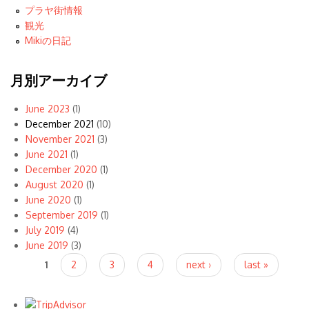
プラヤ街情報
観光
Mikiの日記
月別アーカイブ
June 2023
(1)
December 2021
(10)
November 2021
(3)
June 2021
(1)
December 2020
(1)
August 2020
(1)
June 2020
(1)
September 2019
(1)
July 2019
(4)
June 2019
(3)
Pages
1
2
3
4
next ›
last »