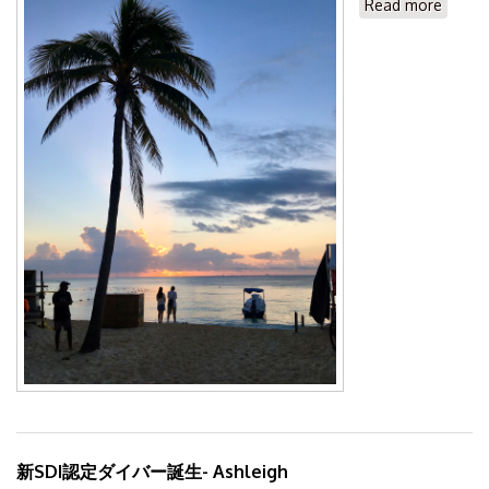
Read more
about
プラヤ
デルカ
ルメン
の冬至
の朝
新SDI認定ダイバー誕生- Ashleigh