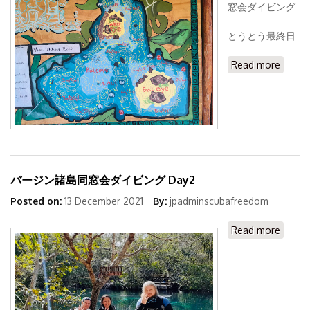
窓会ダイビング
とうとう最終日
Read more
about
バージ
ン諸島
同窓会
ダイビ
ング
最終日
バージン諸島同窓会ダイビング Day2
Posted on:
13 December 2021
By:
jpadminscubafreedom
Read more
about
バージ
ン諸島
同窓会
ダイビ
ング