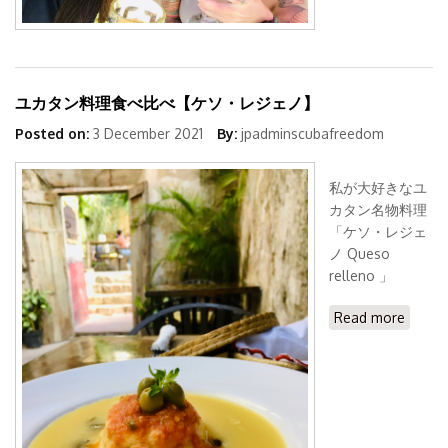
テで見
られる
不思議
な現象
ユカタン料理食べ比べ【ケソ・レジェノ】
Posted on:
3 December 2021
By:
jpadminscubafreedom
私が大好きなユ
カタン名物料理
「ケソ・レジェ
ノ Queso
relleno 」
Read more
about
ユカタ
ン料理
食べ比
べ【ケ
ソ・レ