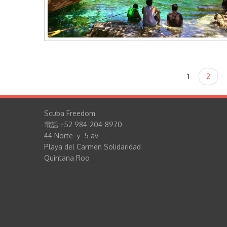
Pages
1
2
Scuba Freedom
電話:+52 984-204-8970
44 Norte ｙ 5 av
Playa del Carmen Solidaridad
Quintana Roo