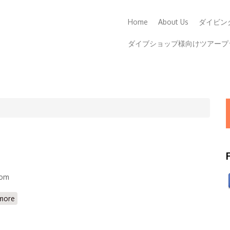
Home
About Us
ダイビン
ダイブショップ様向けツアープ
dom
more
about 新SDI認定ダイバー誕生- Ashleigh