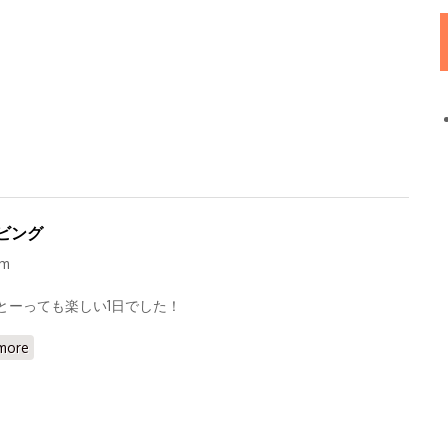
ビング
om
とーっても楽しい1日でした！
more
about 30歳記念旅行で、認定ダイバーコースと体験ダイビング