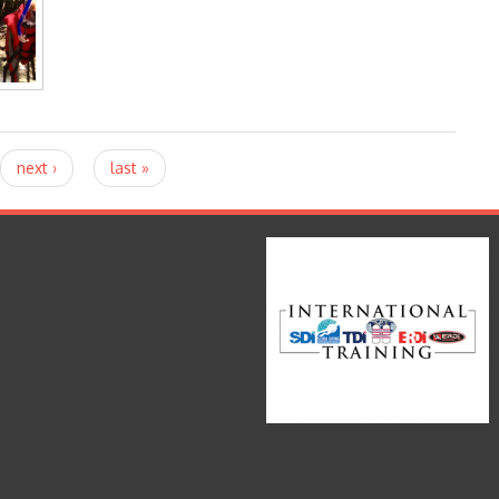
next ›
last »