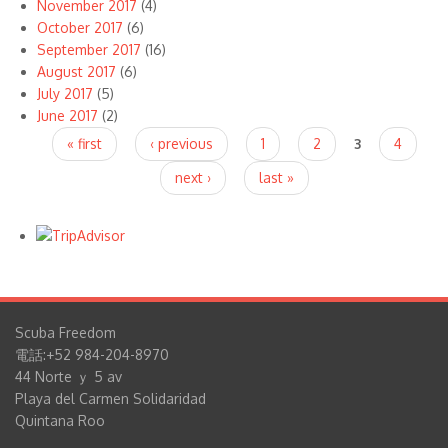
November 2017
(4)
October 2017
(6)
September 2017
(16)
August 2017
(6)
July 2017
(5)
June 2017
(2)
Pages
« first
‹ previous
1
2
3
4
next ›
last »
Scuba Freedom
電話:+52 984-204-8970
44 Norte ｙ 5 av
Playa del Carmen Solidaridad
Quintana Roo