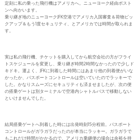
定刻に私の乗った飛行機はアメリカへ。ニューヨーク経由ボスト
ンへ向かいます。
乗り継ぎ地のニューヨークJFK空港でアメリカ入国審査＆荷物ピッ
クアップ＆もう1度セキュリティ、とアメリカでは時間が取られま
す。
実は私の飛行機、チケットを購入してから航空会社の方がフライ
トスケジュールを変更し、乗り継ぎ時間2時間なかったので少しド
キドキ。運よく、JFKに到着した時間にはあまり他の到着便がいな
かったか、パスポートコントロールは空いていたのでラッキーで
した。かなりスムーズにセキュリティも済ませましたが、次の便
の搭乗ゲートは別ターミナルで空港内シャトルバスで移動しない
といけませんでした。
結局搭乗ゲートへ到着した時には出発時刻15分程前。パスポート
コントロールがガラガラだったのが本当にラッキー。ガラガラで
もこれだけ時間がかかるので、アメリカ乗継便の場合は余裕を持