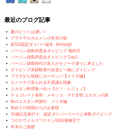
最近のブログ記事
夏のピットは凄い！
プラヤデルカルメンの冬至の朝
新SDI認定ダイバー誕生- Ashleigh
バージン諸島同窓会ダイビング 最終日
バージン諸島同窓会ダイビング Day2
バージン諸島時代の友人がセノーテ潜りに来ました
ダイビング未経験者の友達と一緒にダイビング
プラヤから気軽にヨーロッパ【メリダ編】
セノーテで見られる不思議な現象
ユカタン料理食べ比べ【ケソ・レジェノ】
チョコレート発祥：メキシコ・マヤ文明 ユカタンの旅
秋のユカタン州旅行 メリダ編
初めての韓国からのお客様
30歳記念旅行で、認定ダイバーコースと体験ダイビング
コロナウイルスワクチン1回目接種完了
年末のご挨拶