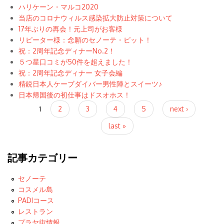
ハリケーン・マルコ2020
当店のコロナウィルス感染拡大防止対策について
17年ぶりの再会！元上司がお客様
リピーター様：念願のセノーテ・ピット！
祝：2周年記念ディナーNo.2！
５つ星口コミが50件を超えました！
祝：2周年記念ディナー 女子会編
精鋭日本人ケーブダイバー男性陣とスイーツ♪
日本帰国後の初仕事はドスオホス！
Pages
1
2
3
4
5
next ›
last »
記事カテゴリー
セノーテ
コスメル島
PADIコース
レストラン
プラヤ街情報