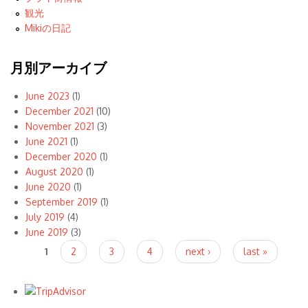
観光
Mikiの日記
月別アーカイブ
June 2023
(1)
December 2021
(10)
November 2021
(3)
June 2021
(1)
December 2020
(1)
August 2020
(1)
June 2020
(1)
September 2019
(1)
July 2019
(4)
June 2019
(3)
Pages
1
2
3
4
next ›
last »