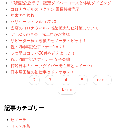
30歳記念旅行で、認定ダイバーコースと体験ダイビング
コロナウイルスワクチン1回目接種完了
年末のご挨拶
ハリケーン・マルコ2020
当店のコロナウィルス感染拡大防止対策について
17年ぶりの再会！元上司がお客様
リピーター様：念願のセノーテ・ピット！
祝：2周年記念ディナーNo.2！
５つ星口コミが50件を超えました！
祝：2周年記念ディナー 女子会編
精鋭日本人ケーブダイバー男性陣とスイーツ♪
日本帰国後の初仕事はドスオホス！
Pages
1
2
3
4
5
next ›
last »
記事カテゴリー
セノーテ
コスメル島