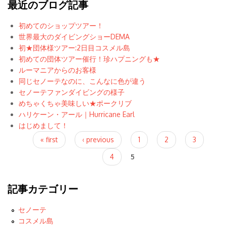
最近のブログ記事
初めてのショップツアー！
世界最大のダイビングショーDEMA
初★団体様ツアー:2日目コスメル島
初めての団体ツアー催行！珍ハプニングも★
ルーマニアからのお客様
同じセノーテなのに、こんなに色が違う
セノーテファンダイビングの様子
めちゃくちゃ美味しい★ポークリブ
ハリケーン・アール｜Hurricane Earl
はじめまして！
Pages
« first
‹ previous
1
2
3
4
5
記事カテゴリー
セノーテ
コスメル島