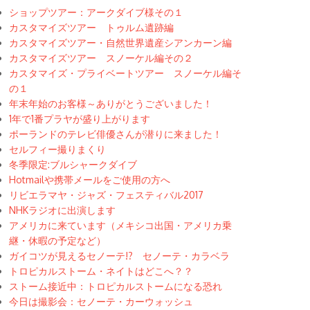
ショップツアー：アークダイブ様その１
カスタマイズツアー トゥルム遺跡編
カスタマイズツアー・自然世界遺産シアンカーン編
カスタマイズツアー スノーケル編その２
カスタマイズ・プライベートツアー スノーケル編そ
の１
年末年始のお客様～ありがとうございました！
1年で1番プラヤが盛り上がります
ポーランドのテレビ俳優さんが潜りに来ました！
セルフィー撮りまくり
冬季限定:ブルシャークダイブ
Hotmailや携帯メールをご使用の方へ
リビエラマヤ・ジャズ・フェスティバル2017
NHKラジオに出演します
アメリカに来ています（メキシコ出国・アメリカ乗
継・休暇の予定など）
ガイコツが見えるセノーテ!? セノーテ・カラベラ
トロピカルストーム・ネイトはどこへ？？
ストーム接近中：トロピカルストームになる恐れ
今日は撮影会：セノーテ・カーウォッシュ