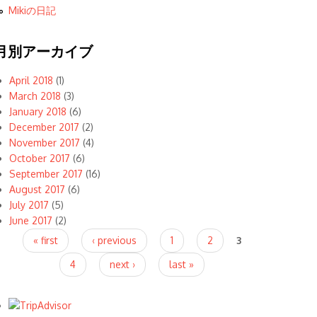
Mikiの日記
月別アーカイブ
April 2018
(1)
March 2018
(3)
January 2018
(6)
December 2017
(2)
November 2017
(4)
October 2017
(6)
September 2017
(16)
August 2017
(6)
July 2017
(5)
June 2017
(2)
Pages
« first
‹ previous
1
2
3
4
next ›
last »