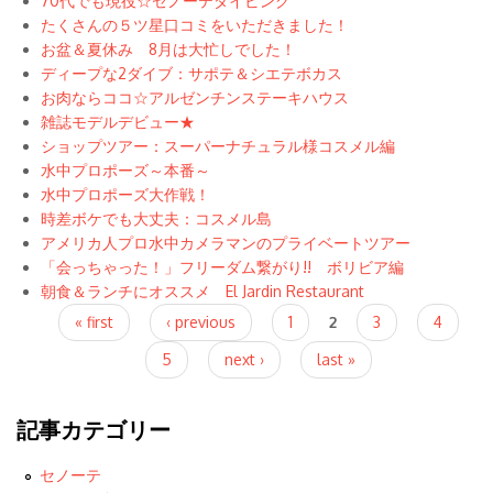
70代でも現役☆セノーテダイビング
たくさんの５ツ星口コミをいただきました！
お盆＆夏休み 8月は大忙しでした！
ディープな2ダイブ：サポテ＆シエテボカス
お肉ならココ☆アルゼンチンステーキハウス
雑誌モデルデビュー★
ショップツアー：スーパーナチュラル様コスメル編
水中プロポーズ～本番～
水中プロポーズ大作戦！
時差ボケでも大丈夫：コスメル島
アメリカ人プロ水中カメラマンのプライベートツアー
「会っちゃった！」フリーダム繋がり!! ボリビア編
朝食＆ランチにオススメ El Jardin Restaurant
Pages
« first
‹ previous
1
2
3
4
5
next ›
last »
記事カテゴリー
セノーテ