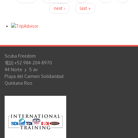
next ›
last »
Scuba Freedom
電話:+52 984-204-8970
44 Norte ｙ 5 av
Playa del Carmen Solidaridad
Quintana Roo